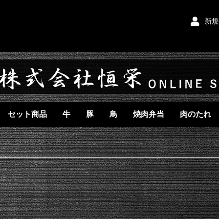
新規
セット商品
牛
豚
鳥
焼肉弁当
肉のたれ
ステーキ
ロース
ロース
モモ