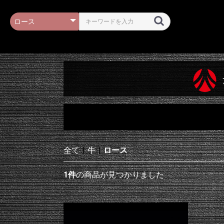
全て
|
牛
|
ロース
1件
の商品が見つかりました